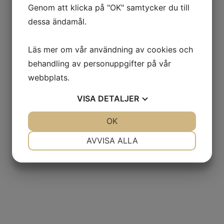
Genom att klicka på "OK" samtycker du till
vi målar/guldförgyller efter era
dessa ändamål.
önskemål.
Läs mer om vår användning av cookies och
behandling av personuppgifter på vår
webbplats.
VISA
DETALJER
JA
NEJ
OK
JA
NEJ
NÖDVÄNDIG
INSTÄLLNINGAR
AVVISA ALLA
JA
NEJ
JA
NEJ
MARKNADSFÖRING
STATISTIK