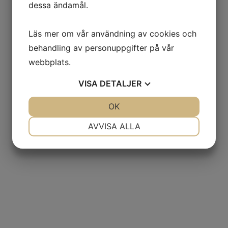
dessa ändamål.
Typsnitt
Läs mer om vår användning av cookies och
behandling av personuppgifter på vår
webbplats.
VISA
DETALJER
JA
NEJ
OK
JA
NEJ
NÖDVÄNDIG
INSTÄLLNINGAR
AVVISA ALLA
JA
NEJ
JA
NEJ
MARKNADSFÖRING
STATISTIK