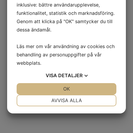
inklusive: bättre användarupplevelse,
funktionalitet, statistik och marknadsföring.
Genom att klicka på "OK" samtycker du till
dessa ändamål.
Läs mer om vår användning av cookies och
behandling av personuppgifter på vår
webbplats.
VISA
DETALJER
JA
NEJ
OK
JA
NEJ
NÖDVÄNDIG
INSTÄLLNINGAR
AVVISA ALLA
JA
NEJ
JA
NEJ
MARKNADSFÖRING
STATISTIK