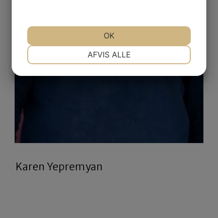
OK
NØDVENDIGE
PRÆFERENCER
AFVIS ALLE
MARKETING
STATISTIK
Karen Yepremyan